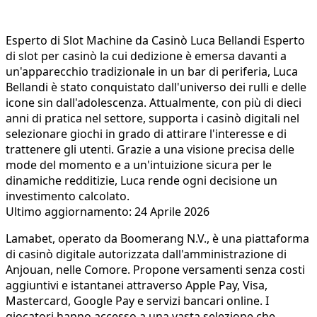
Esperto di Slot Machine da Casinò Luca Bellandi Esperto
di slot per casinò la cui dedizione è emersa davanti a
un'apparecchio tradizionale in un bar di periferia, Luca
Bellandi è stato conquistato dall'universo dei rulli e delle
icone sin dall'adolescenza. Attualmente, con più di dieci
anni di pratica nel settore, supporta i casinò digitali nel
selezionare giochi in grado di attirare l'interesse e di
trattenere gli utenti. Grazie a una visione precisa delle
mode del momento e a un'intuizione sicura per le
dinamiche redditizie, Luca rende ogni decisione un
investimento calcolato.
Ultimo aggiornamento: 24 Aprile 2026
Lamabet, operato da Boomerang N.V., è una piattaforma
di casinò digitale autorizzata dall'amministrazione di
Anjouan, nelle Comore. Propone versamenti senza costi
aggiuntivi e istantanei attraverso Apple Pay, Visa,
Mastercard, Google Pay e servizi bancari online. I
giocatori hanno accesso a una vasta selezione che