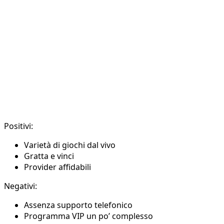
Positivi:
Varietà di giochi dal vivo
Gratta e vinci
Provider affidabili
Negativi:
Assenza supporto telefonico
Programma VIP un po’ complesso