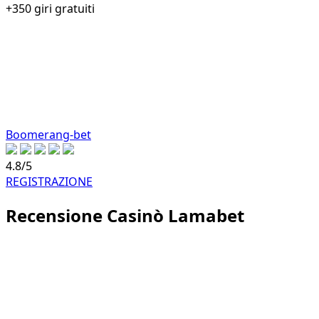
+350 giri gratuiti
Boomerang-bet
4.8
/5
REGISTRAZIONE
Recensione Casinò Lamabet